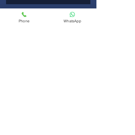
Esena Dārzi — идеальная
Phone
WhatsApp
площадка для вашего
мероприятия в Риге
Esena Dārzi — ideālā lokācija
jūsu pasākumam Rīgā
Veselīga pašvērtība: kā
atbrīvoties no salīdzināšanas un
atrast iekšējo balstu
Самооценка, которая держит