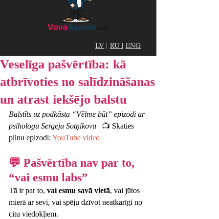
LV
|
RU
|
ENG
Veselīga pašvērtība: kā
atbrīvoties no salīdzināšanas
un atrast iekšējo balstu
Balstīts uz podkāsta “Vēlme būt” epizodi ar 
psihologu Sergeju Sotņikovu
   📺 Skaties 
pilnu epizodi: 
YouTube video
💬 Pašvērtība nav par to, 
“vai esmu labs”
Tā ir par to, 
vai esmu savā vietā
, vai jūtos 
mierā ar sevi, vai spēju dzīvot neatkarīgi no 
citu viedokļiem.