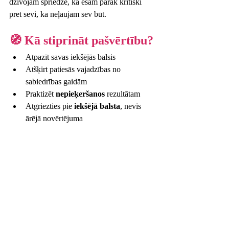
dzīvojam spriedzē, ka esam pārāk kritiski 
pret sevi, ka neļaujam sev būt.
🧭 Kā stiprināt pašvērtību?
Atpazīt savas iekšējās balsis
Atšķirt patiesās vajadzības no 
sabiedrības gaidām
Praktizēt 
nepieķeršanos
 rezultātam
Atgriezties pie 
iekšējā balsta
, nevis 
ārējā novērtējuma