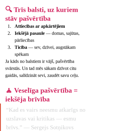
🔍 Trīs balsti, uz kuriem 
stāv pašvērtība
Attiecības ar apkārtējiem
Iekšējā pasaule
 — domas, sajūtas, 
pārliecības
Ticība
 — sev, dzīvei, augstākam 
spēkam
Ja kāds no balstiem ir vājš, pašvērtība 
svārstās. Un tad mēs sākam dzīvot citu 
gaidās, salīdzināt sevi, zaudēt savu ceļu.
🧘 Veselīga pašvērtība = 
iekšēja brīvība
“Kad es vairs neesmu atkarīgs no 
uzslavas vai kritikas — esmu 
brīvs.” — Sergejs Sotņikovs