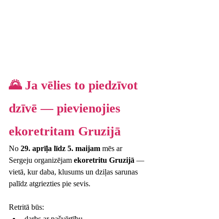
🌄 Ja vēlies to piedzīvot 
dzīvē — pievienojies 
ekoretritam Gruzijā
No 
29. aprīļa līdz 5. maijam
 mēs ar 
Sergeju organizējam 
ekoretritu Gruzijā
 — 
vietā, kur daba, klusums un dziļas sarunas 
palīdz atgriezties pie sevis.
Retritā būs:
darbs ar pašvērtību