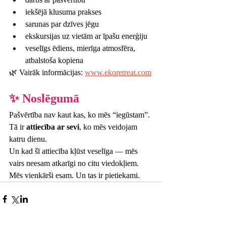
iekšējā klusuma prakses
sarunas par dzīves jēgu
ekskursijas uz vietām ar īpašu enerģiju
veselīgs ēdiens, mierīga atmosfēra, 
atbalstoša kopiena
🌿 Vairāk informācijas: 
www.ekoretreat.com
✨ Noslēgumā
Pašvērtība nav kaut kas, ko mēs “iegūstam”. 
Tā ir 
attiecība ar sevi
, ko mēs veidojam 
katru dienu.
Un kad šī attiecība kļūst veselīga — mēs 
vairs neesam atkarīgi no citu viedokļiem. 
Mēs vienkārši esam. Un tas ir pietiekami.