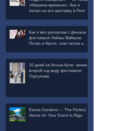
«Машина времени». Как я
попал на его выставку в Риге
Как я вёл репортаж с финала
фестиваля Лаймы Вайкуле:
Потап и Настя, снег летом и
деньги в зал
10 дней на Иссык-Куле: зачем я
второй год веду фестивали
Торсунова
Esena Gardens — The Perfect
Venue for Your Event in Riga