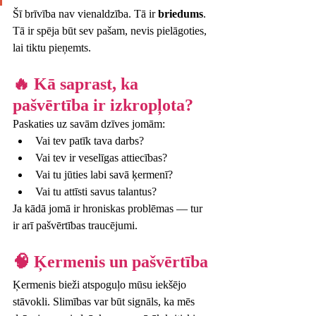
Šī brīvība nav vienaldzība. Tā ir 
briedums
. 
Tā ir spēja būt sev pašam, nevis pielāgoties, 
lai tiktu pieņemts.
🔥 Kā saprast, ka 
pašvērtība ir izkropļota?
Paskaties uz savām dzīves jomām:
Vai tev patīk tava darbs?
Vai tev ir veselīgas attiecības?
Vai tu jūties labi savā ķermenī?
Vai tu attīsti savus talantus?
Ja kādā jomā ir hroniskas problēmas — tur 
ir arī pašvērtības traucējumi.
🧠 Ķermenis un pašvērtība
Ķermenis bieži atspoguļo mūsu iekšējo 
stāvokli. Slimības var būt signāls, ka mēs 