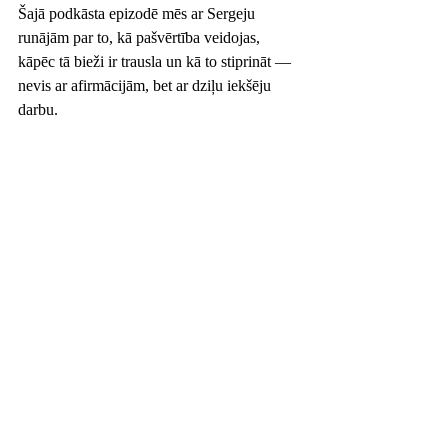
Šajā podkāsta epizodē mēs ar Sergeju 
runājām par to, kā pašvērtība veidojas, 
kāpēc tā bieži ir trausla un kā to stiprināt — 
nevis ar afirmācijām, bet ar dziļu iekšēju 
darbu.