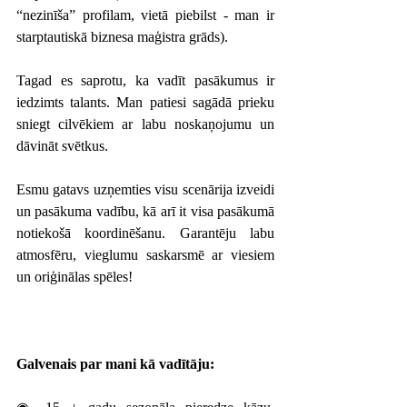
“nezinīša” profilam, vietā piebilst - man ir 
starptautiskā biznesa maģistra grāds).
Tagad es saprotu, ka vadīt pasākumus ir 
iedzimts talants. Man patiesi sagādā prieku 
sniegt cilvēkiem ar labu noskaņojumu un 
dāvināt svētkus.
Esmu gatavs uzņemties visu scenārija izveidi 
un pasākuma vadību, kā arī it visa pasākumā 
notiekošā koordinēšanu. Garantēju labu 
atmosfēru, vieglumu saskarsmē ar viesiem 
un oriģinālas spēles!
Galvenais par mani kā vadītāju: