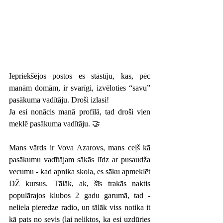
Iepriekšējos postos es stāstīju, kas, pēc 
manām domām, ir svarīgi, izvēloties “savu” 
pasākuma vadītāju. Droši izlasi!
Ja esi nonācis manā profilā, tad droši vien 
meklē pasākuma vadītāju. 🤝
Mans vārds ir Vova Azarovs, mans ceļš kā 
pasākumu vadītājam sākās līdz ar pusaudža 
vecumu - kad apnika skola, es sāku apmeklēt 
DŽ kursus. Tālāk, ak, šīs trakās naktis 
populārajos klubos 2 gadu garumā, tad - 
neliela pieredze radio, un tālāk viss notika it 
kā pats no sevis (lai neliktos, ka esi uzdūries 