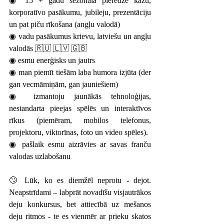
◉ 15 + gadu sezonāla pieredze kāzu, 
korporatīvo pasākumu, jubileju, prezentāciju 
un pat piču rīkošana (angļu valodā)
◉ vadu pasākumus krievu, latviešu un angļu 
valodās 🇷🇺 🇱🇻 🇬🇧
◉ esmu enerģisks un jautrs
◉ man piemīt tiešām laba humora izjūta (der 
gan vecmāmiņām, gan jauniešiem)
◉ izmantoju jaunākās tehnoloģijas, 
nestandarta pieejas spēlēs un interaktīvos 
rīkus (piemēram, mobilos telefonus, 
projektoru, viktorīnas, foto un video spēles).
◉ pašlaik esmu aizrāvies ar savas franču 
valodas uzlabošanu
🙄 Lūk, ko es diemžēl neprotu - dejot. 
Neapstrīdami – labprāt novadīšu visjautrākos 
deju konkursus, bet attiecībā uz mešanos 
deju ritmos - te es vienmēr ar prieku skatos 