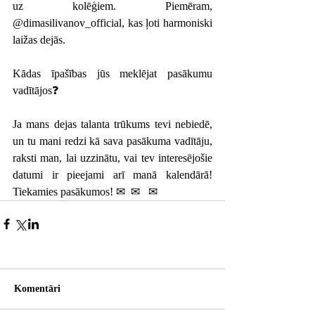
uz kolēģiem. Piemēram, 
@dimasilivanov_official, kas ļoti harmoniski 
laižas dejās.
Kādas īpašības jūs meklējat pasākumu 
vadītājos❓
Ja mans dejas talanta trūkums tevi nebiedē, 
un tu mani redzi kā sava pasākuma vadītāju, 
raksti man, lai uzzinātu, vai tev interesējošie 
datumi ir pieejami arī manā kalendārā! 
Tiekamies pasākumos! ✉ ️ ✉ ️ ️ ✉
Komentāri