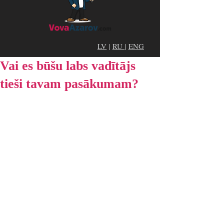
LV
|
RU
|
ENG
Vai es būšu labs vadītājs
tieši tavam pasākumam?