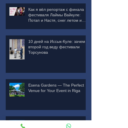
Как я вёл репортаж с финала
фестиваля Лаймы Вайкуле:
Потап и Настя, снег летом и
деньги в зал
10 дней на Иссык-Куле: зачем я
второй год веду фестивали
Торсунова
Esena Gardens — The Perfect
Venue for Your Event in Riga
Esena Dārzi — идеальная
площадка для вашего