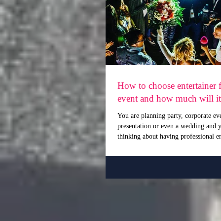
How to choose entertainer 
event and how much will it
You are planning party, corporate ev
presentation or even a wedding and 
thinking about having professional en
(host,...