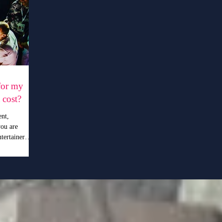
for my
 cost?
ent,
you are
tertainer