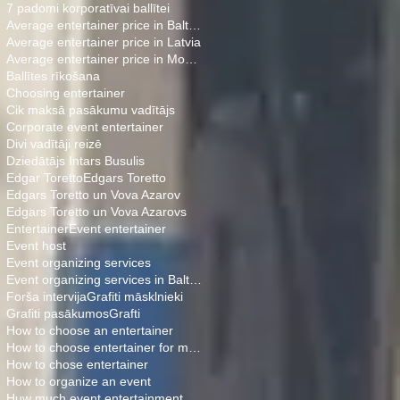
7 padomi korporatīvai ballītei
Average entertainer price in Baltics
Average entertainer price in Latvia
Average entertainer price in Moscow
Ballītes rīkošana
Choosing entertainer
Cik maksā pasākumu vadītājs
Corporate event entertainer
Divi vadītāji reizē
Dziedātājs Intars Busulis
Edgar Toretto
Edgars Toretto
Edgars Toretto un Vova Azarov
Edgars Toretto un Vova Azarovs
Entertainer
Event entertainer
Event host
Event organizing services
Event organizing services in Baltics
Forša intervija
Grafiti māsklnieki
Grafiti pasākumos
Grafti
How to choose an entertainer
How to choose entertainer for my event
How to chose entertainer
How to organize an event
Huw much event entertainment cost