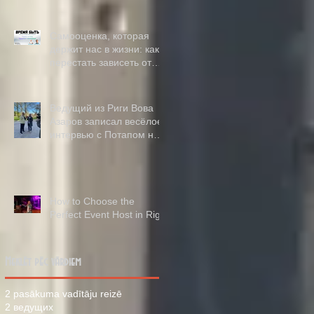
Самооценка, которая
держит нас в жизни: как
перестать зависеть от
мнения других и обрести
внутреннюю опору
Ведущий из Риги Вова
Азаров записал весёлое
интервью с Потапом на
высоте 65 метров на
Ригой
How to Choose the
Perfect Event Host in Riga
Meklēt pēc vārdiem
2 pasākuma vadītāju reizē
2 ведущих