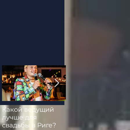
Какой ведущий
Миллион Алых
лучше для
Роз в новом
свадьбы в Риге?
звучании: