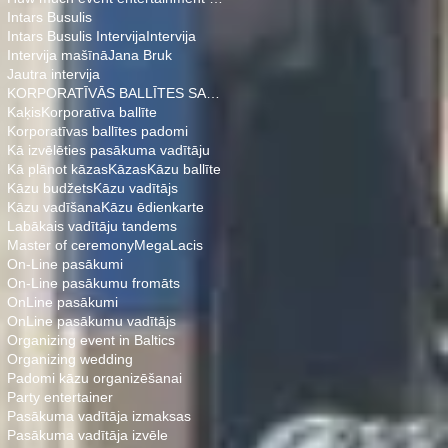
Intars Busulis
Intars Busulis Intervija
Intervija
Intervija mašīnā
Jana Bruk
Jautra intervija
KORPORATĪVĀS BALLĪTES SARĪKOŠANA
Kaķis
Korporatīva ballīte
Korporatīvas ballītes padomi
Kā izvēlēties pasākuma vadītāju
Kā plānot kāzas
Kāzas
Kāzu ballīte
Kāzu budžets
Kāzu vadītājs
Kāzu vadīšana
Kāzu ēdienkarte
Labākais vadītāju tandems
Master of ceremony
MegaLacis
On-Line pasākumi
On-Line pasākumu fromāts
OnLine pasākumi
OnLine pasākumu vadītājs
Organizing event in Baltics
Organizing wedding
Padomi kāzu organizēšanai
Party entertainer
Pasākuma vadītāja izmaksas
Pasākuma vadītāja izvēle