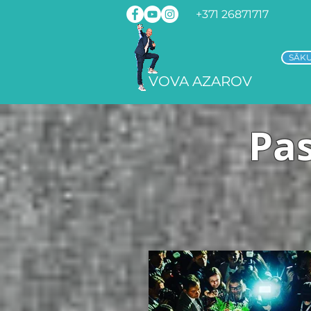
Sākumlapa
Mani pak
+371 26871717
SĀK
VOVA AZAROV
Pa