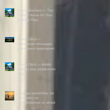
Esena Gardens — The
Perfect Venue for Your
Event in Riga
Esena Dārzi —
идеальная площадка
для вашего мероприятия
в Риге
Esena Dārzi — ideālā
lokācija jūsu pasākumam
Rīgā
Veselīga pašvērtība: kā
atbrīvoties no
salīdzināšanas un atrast
iekšējo balstu