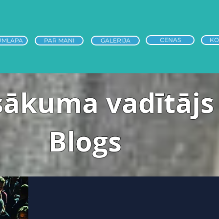
alpojumi
Portfolio
Par mani
Kontak
CENAS
KO
UMLAPA
PAR MANI
GALERIJA
sākuma vadītājs
Blogs