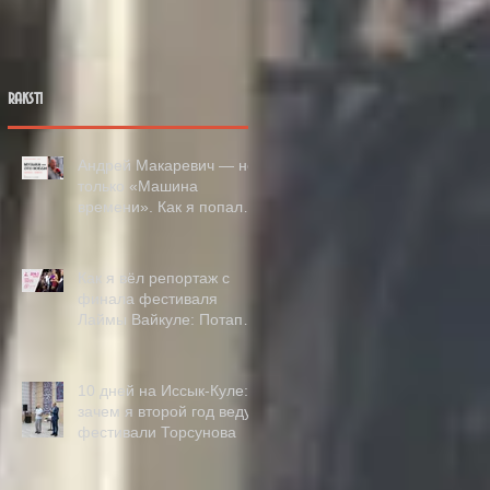
эксклюзивная
кавер-версия
Вовы Азарова
raksti
Андрей Макаревич — не
только «Машина
времени». Как я попал
на его выставку в Риге
Как я вёл репортаж с
финала фестиваля
Лаймы Вайкуле: Потап и
Настя, снег летом и
деньги в зал
10 дней на Иссык-Куле:
зачем я второй год веду
фестивали Торсунова