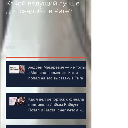
Какой ведущий лучше
Миллион Алы
для свадьбы в Риге?
новом звуча
эксклюзивна
версия Вовы
raksti
Андрей Макаревич — не только
«Машина времени». Как я
попал на его выставку в Риге
Как я вёл репортаж с финала
фестиваля Лаймы Вайкуле:
Потап и Настя, снег летом и
деньги в зал