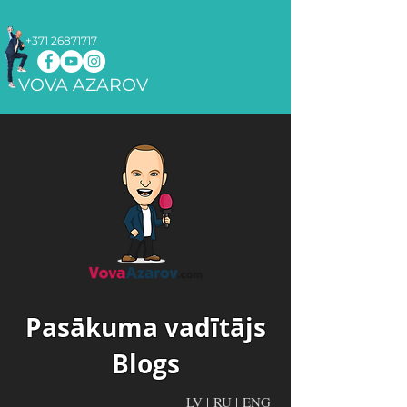
+371 26871717
VOVA AZAROV
Pasākuma vadītājs
Blogs
LV
|
RU
|
ENG