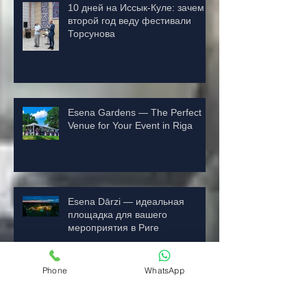
10 дней на Иссык-Куле: зачем я
второй год веду фестивали
Торсунова
Esena Gardens — The Perfect
Venue for Your Event in Riga
Esena Dārzi — идеальная
площадка для вашего
мероприятия в Риге
Phone
WhatsApp
Esena Dārzi — ideālā lokācija