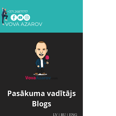
+371 26871717
VOVA AZAROV
Pasākuma vadītājs
Blogs
LV
|
RU
|
ENG