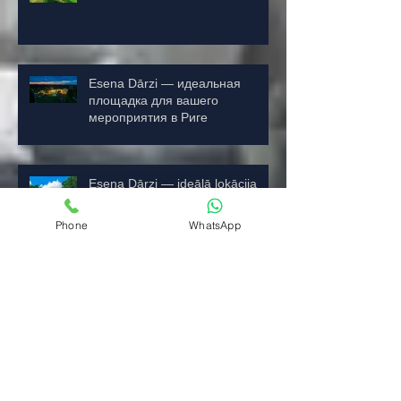
Venue for Your Event in Riga
Esena Dārzi — идеальная
площадка для вашего
мероприятия в Риге
Esena Dārzi — ideālā lokācija
Phone
WhatsApp
jūsu pasākumam Rīgā
Veselīga pašvērtība: kā
atbrīvoties no salīdzināšanas un
atrast iekšējo balstu